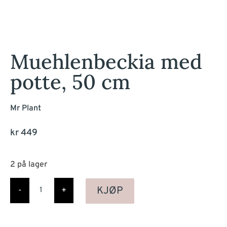
Muehlenbeckia med
potte, 50 cm
Mr Plant
kr
449
2 på lager
Muehlenbeckia
med
KJØP
-
+
potte,
50
cm
antall