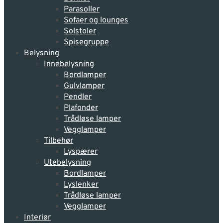
Parasoller
Sofaer og lounges
Solstoler
Spisegruppe
Belysning
Innebelysning
Bordlamper
Gulvlamper
Pendler
Plafonder
Trådløse lamper
Vegglamper
Tilbehør
Lyspærer
Utebelysning
Bordlamper
Lyslenker
Trådløse lamper
Vegglamper
Interiør