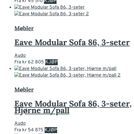
Dette
Fra
kr
45 510
KJØP
produktet
har
flere
varianter.
Møbler
Alternativene
kan
Eave Modular Sofa 86, 3-seter
velges
på
Audo
produktsiden
Dette
Fra
kr
62 805
KJØP
produktet
har
flere
varianter.
Møbler
Alternativene
kan
Eave Modular Sofa 86, 3-seter,
velges
Hjørne m/pall
på
produktsiden
Audo
Dette
Fra
kr
54 875
KJØP