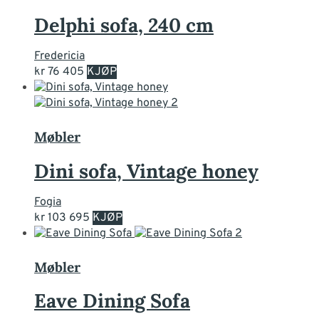
varianter.
Alternativene
Delphi sofa, 240 cm
kan
velges
Fredericia
på
Dette
kr
76 405
KJØP
produktsiden
produktet
har
flere
varianter.
Møbler
Alternativene
kan
Dini sofa, Vintage honey
velges
på
Fogia
produktsiden
kr
103 695
KJØP
Møbler
Eave Dining Sofa