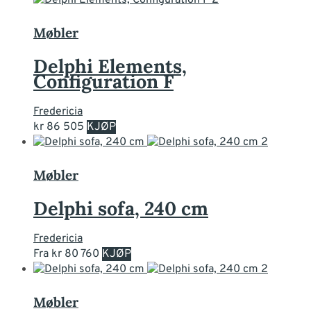
flere
varianter.
Møbler
Alternativene
kan
Delphi Elements,
velges
Configuration F
på
produktsiden
Fredericia
Dette
kr
86 505
KJØP
produktet
har
flere
Møbler
varianter.
Alternativene
Delphi sofa, 240 cm
kan
velges
Fredericia
på
Dette
Fra
kr
80 760
KJØP
produktsiden
produktet
har
flere
Møbler