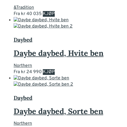
&Tradition
Dette
Fra
kr
40 035
KJØP
produktet
har
flere
varianter.
Daybed
Alternativene
kan
Daybe daybed, Hvite ben
velges
på
Northern
produktsiden
Dette
Fra
kr
24 990
KJØP
produktet
har
flere
varianter.
Daybed
Alternativene
kan
Daybe daybed, Sorte ben
velges
på
Northern