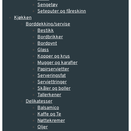
Sengetøy
Seteputer og fåreskinn
Kjøkken
Borddekking/servise
Bestikk
Bordbrikker
Bordpynt
Glass
Kopper og krus
Mugger og karafler
Papirservietter
Serveringsfat
Serviettringer
Skåler og boller
Tallerkener
Delikatesser
Balsamico
Kaffe og Te
Nøttekremer
Oljer