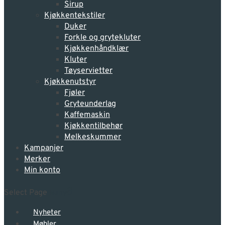
Sirup
Kjøkkentekstiler
Duker
Forkle og grytekluter
Kjøkkenhåndklær
Kluter
Tøyservietter
Kjøkkenutstyr
Fjøler
Gryteunderlag
Kaffemaskin
Kjøkkentilbehør
Melkeskummer
Kampanjer
Merker
Min konto
Select Page
Nyheter
Møbler