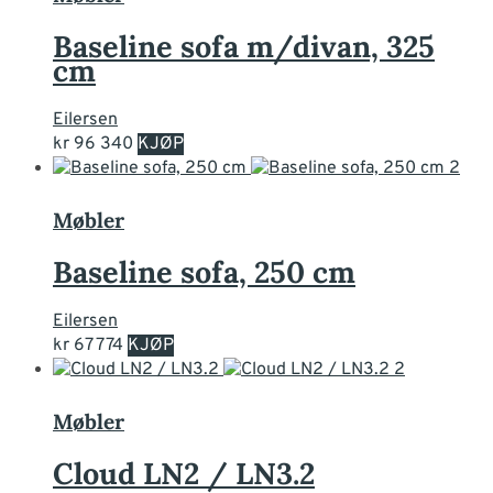
Alternativene
kan
Baseline sofa m/divan, 325
velges
cm
på
produktsiden
Eilersen
Dette
kr
96 340
KJØP
produktet
har
flere
Møbler
varianter.
Alternativene
Baseline sofa, 250 cm
kan
velges
Eilersen
på
kr
67 774
KJØP
produktsiden
Møbler
Cloud LN2 / LN3.2