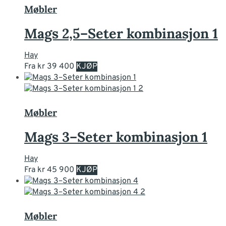
varianter.
Møbler
Alternativene
kan
Mags 2,5–Seter kombinasjon 1
velges
på
Hay
produktsiden
Dette
Fra
kr
39 400
KJØP
produktet
har
flere
varianter.
Møbler
Alternativene
kan
Mags 3–Seter kombinasjon 1
velges
på
Hay
produktsiden
Dette
Fra
kr
45 900
KJØP
produktet
har
flere
varianter.
Møbler
Alternativene