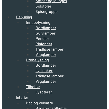
Sofaer og lounges
Solstoler
Spisegruppe
Belysning
Innebelysning
Bordlamper
Gulvlamper
Pendler
Plafonder
Trådløse lamper
Vegglamper
Utebelysning
Bordlamper
Lyslenker
Trådløse lamper
Vegglamper
Tilbehør
Lyspærer
Interiør
Bad og velvære
Baderomstilbehør