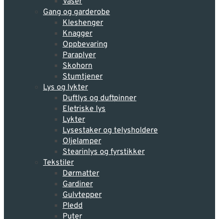
Vaser
Gang og garderobe
Kleshenger
Knagger
Oppbevaring
Paraplyer
Skohorn
Stumtjener
Lys og lykter
Duftlys og duftpinner
Eletriske lys
Lykter
Lysestaker og telysholdere
Oljelamper
Stearinlys og fyrstikker
Tekstiler
Dørmatter
Gardiner
Gulvtepper
Pledd
Puter