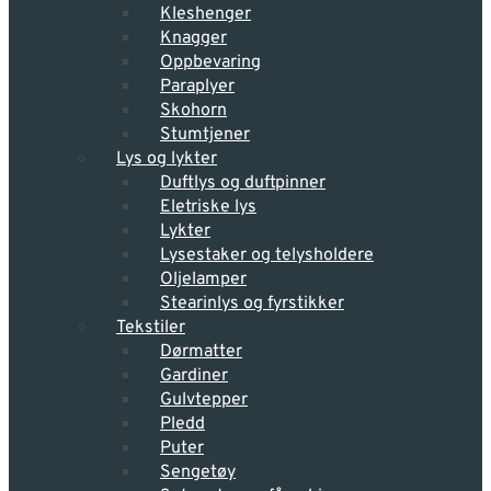
Kleshenger
Knagger
Oppbevaring
Paraplyer
Skohorn
Stumtjener
Lys og lykter
Duftlys og duftpinner
Eletriske lys
Lykter
Lysestaker og telysholdere
Oljelamper
Stearinlys og fyrstikker
Tekstiler
Dørmatter
Gardiner
Gulvtepper
Pledd
Puter
Sengetøy