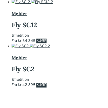
produktet
har
flere
Møbler
varianter.
Alternativene
Fly SC12
kan
velges
&Tradition
på
Dette
Fra
kr
64 345
KJØP
produktsiden
produktet
har
flere
Møbler
varianter.
Alternativene
Fly SC2
kan
velges
&Tradition
på
Dette
Fra
kr
42 895
KJØP
produktsiden
produktet
har
flere
varianter.