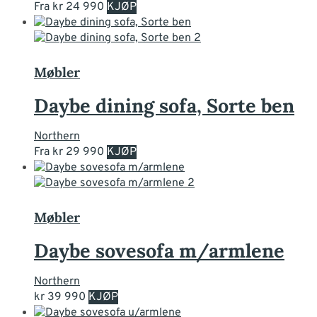
produktsiden
Dette
Fra
kr
24 990
KJØP
produktet
har
flere
varianter.
Møbler
Alternativene
kan
Daybe dining sofa, Sorte ben
velges
på
Northern
produktsiden
Dette
Fra
kr
29 990
KJØP
produktet
har
flere
varianter.
Møbler
Alternativene
kan
Daybe sovesofa m/armlene
velges
på
Northern
produktsiden
Dette
kr
39 990
KJØP
produktet