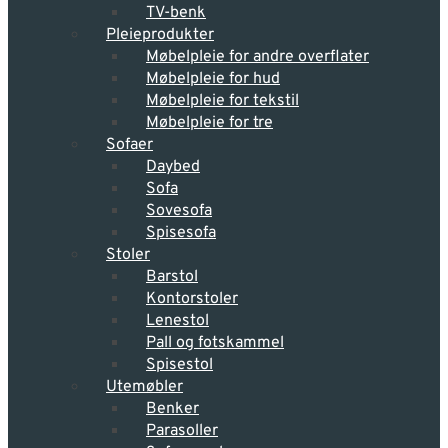
TV-benk
Pleieprodukter
Møbelpleie for andre overflater
Møbelpleie for hud
Møbelpleie for tekstil
Møbelpleie for tre
Sofaer
Daybed
Sofa
Sovesofa
Spisesofa
Stoler
Barstol
Kontorstoler
Lenestol
Pall og fotskammel
Spisestol
Utemøbler
Benker
Parasoller