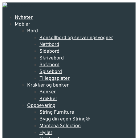
Nyheter
Møbler
Bord
Konsollbord og serveringsvogner
Nattbord
Sidebord
Skrivebord
Sofabord
Spisebord
Tilleggsplater
Krakker og benker
Benker
Krakker
Oppbevaring
String Furniture
Bygg din egen String®
Montana Selection
Hyller