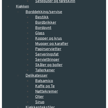
Seteputer og fåreskinn
Kjøkken
Borddekking/servise
Bestikk
Bordbrikker
Bordpynt
Glass
Kopper og krus
Mugger og karafler
Papirservietter
Serveringsfat
Serviettringer
Skåler og boller
Tallerkener
Delikatesser
Balsamico
Kaffe og Te
Nøttekremer
Oljer
Sirup
Kjøkkentekstiler