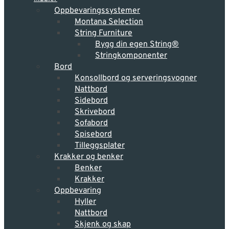
Oppbevarings­systemer
Montana Selection
String Furniture
Bygg din egen String®
Stringkomponenter
Bord
Konsollbord og serveringsvogner
Nattbord
Sidebord
Skrivebord
Sofabord
Spisebord
Tilleggsplater
Krakker og benker
Benker
Krakker
Oppbevaring
Hyller
Nattbord
Skjenk og skap