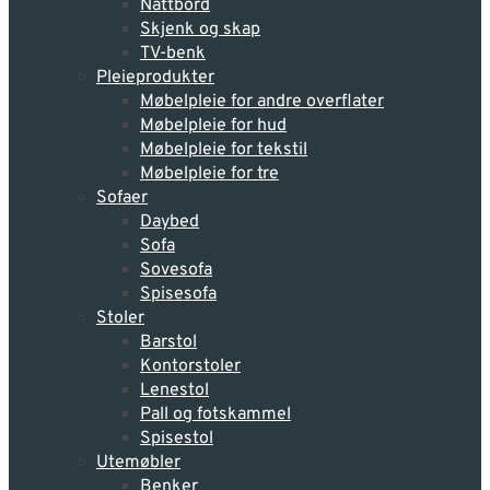
Nattbord
Skjenk og skap
TV-benk
Pleie­produkter
Møbelpleie for andre overflater
Møbelpleie for hud
Møbelpleie for tekstil
Møbelpleie for tre
Sofaer
Daybed
Sofa
Sovesofa
Spisesofa
Stoler
Barstol
Kontorstoler
Lenestol
Pall og fotskammel
Spisestol
Utemøbler
Benker