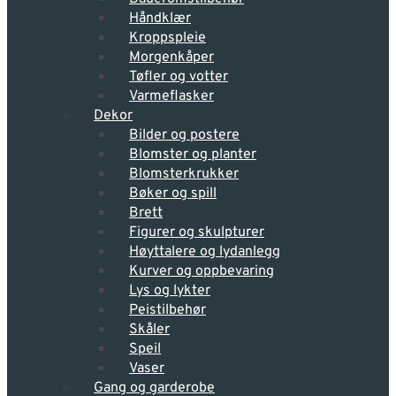
Håndklær
Kroppspleie
Morgenkåper
Tøfler og votter
Varmeflasker
Dekor
Bilder og postere
Blomster og planter
Blomsterkrukker
Bøker og spill
Brett
Figurer og skulpturer
Høyttalere og lydanlegg
Kurver og oppbevaring
Lys og lykter
Peistilbehør
Skåler
Speil
Vaser
Gang og garderobe