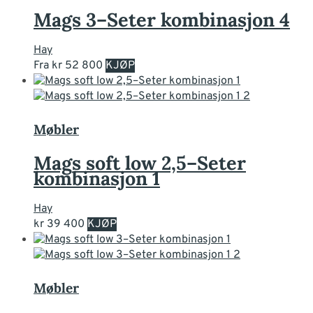
kan
Mags 3–Seter kombinasjon 4
velges
på
Hay
produktsiden
Dette
Fra
kr
52 800
KJØP
produktet
har
flere
varianter.
Møbler
Alternativene
kan
Mags soft low 2,5–Seter
velges
kombinasjon 1
på
produktsiden
Hay
Dette
kr
39 400
KJØP
produktet
har
flere
varianter.
Møbler
Alternativene