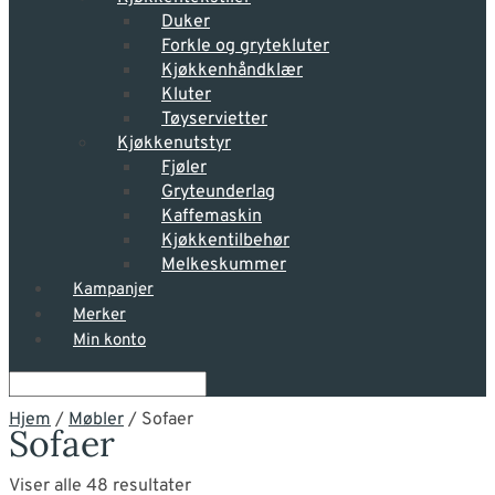
Duker
Forkle og grytekluter
Kjøkkenhåndklær
Kluter
Tøyservietter
Kjøkkenutstyr
Fjøler
Gryteunderlag
Kaffemaskin
Kjøkkentilbehør
Melkeskummer
Kampanjer
Merker
Min konto
Hjem
/
Møbler
/ Sofaer
Sofaer
Viser alle 48 resultater