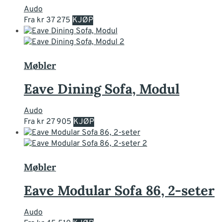
Audo
Dette
Fra
kr
37 275
KJØP
produktet
har
flere
varianter.
Møbler
Alternativene
kan
Eave Dining Sofa, Modul
velges
på
Audo
produktsiden
Dette
Fra
kr
27 905
KJØP
produktet
har
flere
varianter.
Møbler
Alternativene
kan
Eave Modular Sofa 86, 2-seter
velges
på
Audo
produktsiden