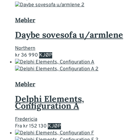
har
flere
varianter.
Møbler
Alternativene
kan
Daybe sovesofa u/armlene
velges
på
Northern
produktsiden
Dette
kr
36 990
KJØP
produktet
har
flere
varianter.
Møbler
Alternativene
kan
Delphi Elements,
velges
Configuration A
på
produktsiden
Fredericia
Dette
Fra
kr
152 130
KJØP
produktet
har