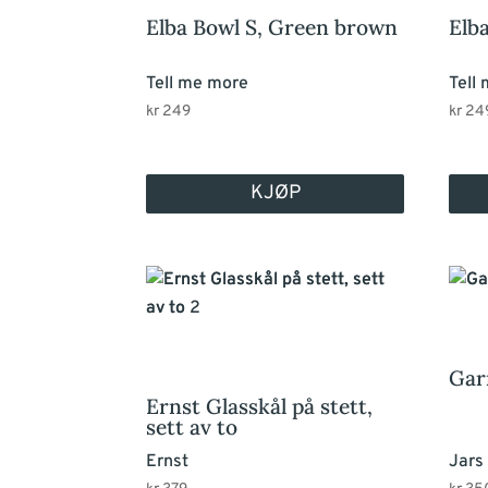
Elba Bowl S, Green brown
Elb
Tell me more
Tell
kr
249
kr
24
KJØP
Gar
Ernst Glasskål på stett,
sett av to
Ernst
Jars