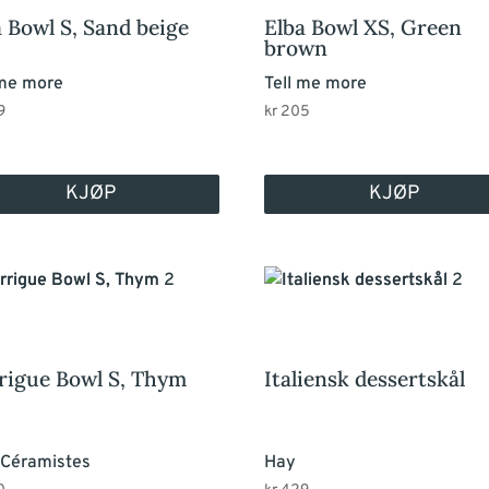
a Bowl S, Sand beige
Elba Bowl XS, Green
brown
 me more
Tell me more
9
kr
205
KJØP
KJØP
rigue Bowl S, Thym
Italiensk dessertskål
 Céramistes
Hay