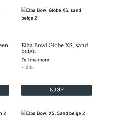
reen
Elba Bowl Globe XS, sand
beige
Tell me more
kr
205
KJØP