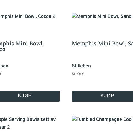
phis Mini Bowl,
Memphis Mini Bowl, S
oa
eben
Stilleben
9
kr
269
KJØP
KJØP