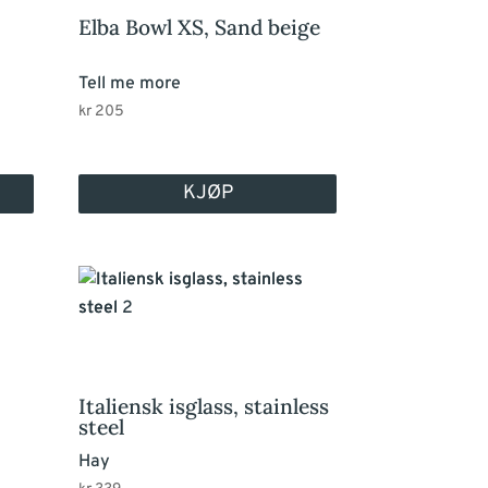
Elba Bowl XS, Sand beige
Tell me more
kr
205
KJØP
Italiensk isglass, stainless
steel
Hay