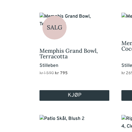
SALG
Mem
Coc
Memphis Grand Bowl,
Terracotta
Stilleben
Still
Opprinnelig
Nåværende
kr
1 590
kr
795
kr
26
pris
pris
var:
er:
KJØP
kr 1
kr 795.
590.