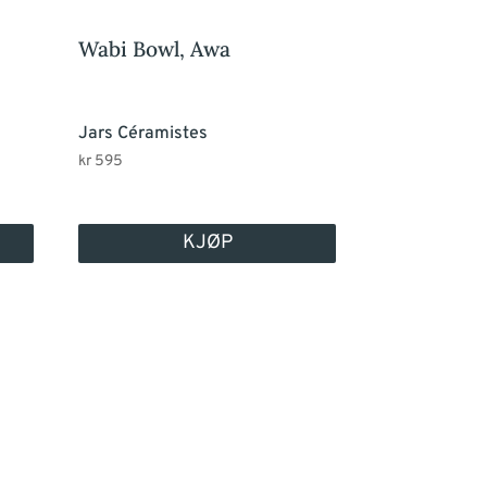
Wabi Bowl, Awa
Jars Céramistes
kr
595
KJØP