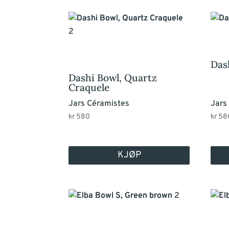
Das
Dashi Bowl, Quartz
Craquele
Jars Céramistes
Jars
kr
580
kr
58
KJØP