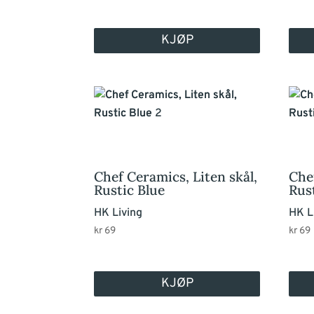
KJØP
Chef Ceramics, Liten skål,
Che
Rustic Blue
Rus
HK Living
HK L
kr
69
kr
69
KJØP