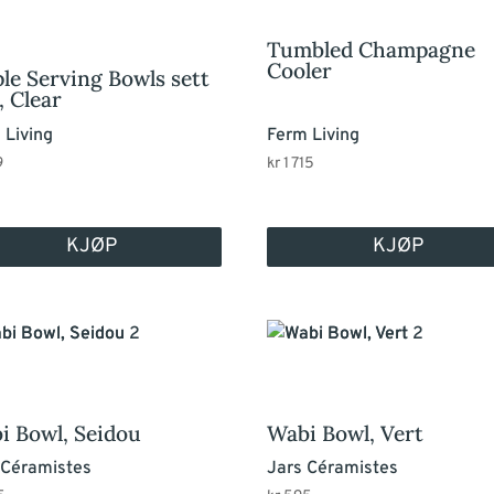
Tumbled Champagne
Cooler
ple Serving Bowls sett
, Clear
 Living
Ferm Living
9
kr
1 715
KJØP
KJØP
i Bowl, Seidou
Wabi Bowl, Vert
 Céramistes
Jars Céramistes