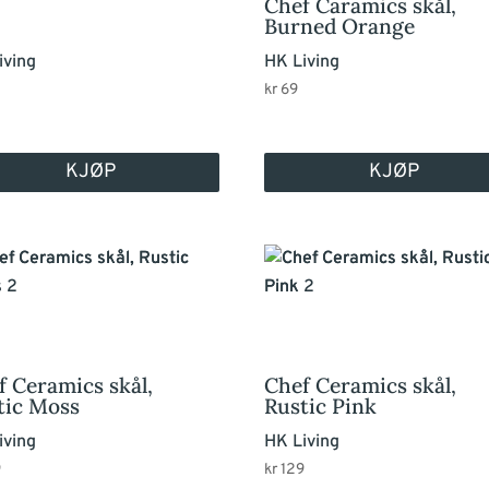
Chef Caramics skål,
Burned Orange
iving
HK Living
9
kr
69
KJØP
KJØP
f Ceramics skål,
Chef Ceramics skål,
tic Moss
Rustic Pink
iving
HK Living
9
kr
129