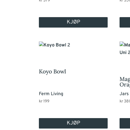
kr
379
kr
35
KJØP
Koyo Bowl
Mag
Ora
Ferm Living
Jars
kr
199
kr
38
KJØP