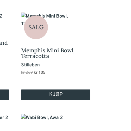
SALG
and
Memphis Mini Bowl,
Terracotta
Stilleben
Opprinnelig
Nåværende
kr
269
kr
135
pris
pris
var:
er:
KJØP
kr 269.
kr 135.