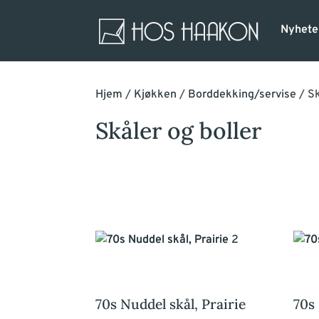
Nyhete
Hjem
/
Kjøkken
/
Borddekking/servise
/ Sk
Skåler og boller
70s Nuddel skål, Prairie
70s 