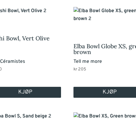
hi Bowl, Vert Olive
Elba Bowl Globe XS, g
brown
 Céramistes
Tell me more
0
kr
205
KJØP
KJØP