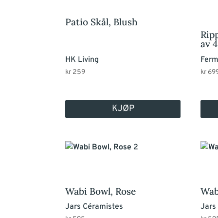
Patio Skål, Blush
Rip
av 4
HK Living
Ferm
kr
259
kr
69
KJØP
Wabi Bowl, Rose
Wab
Jars Céramistes
Jars