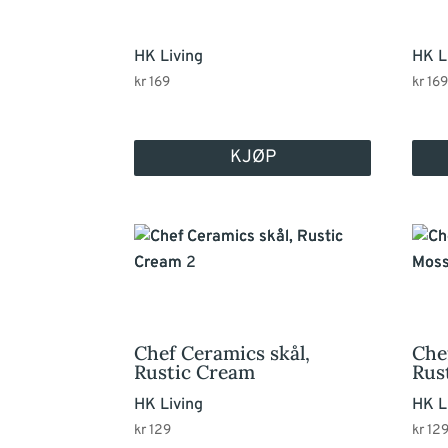
HK Living
HK L
kr
169
kr
16
KJØP
Chef Ceramics skål,
Che
Rustic Cream
Rus
HK Living
HK L
kr
129
kr
12