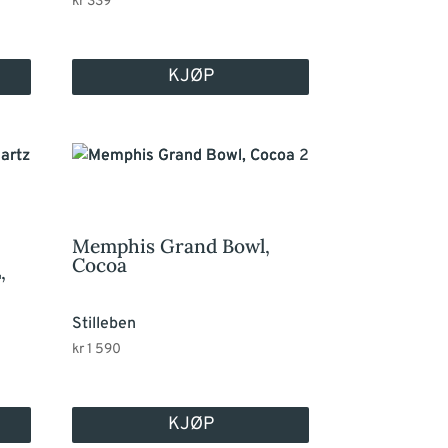
kr
339
KJØP
Memphis Grand Bowl,
Cocoa
,
Stilleben
kr
1 590
KJØP