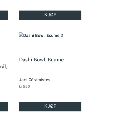
KJØP
Dashi Bowl, Ecume
kål,
Jars Céramistes
kr
580
KJØP