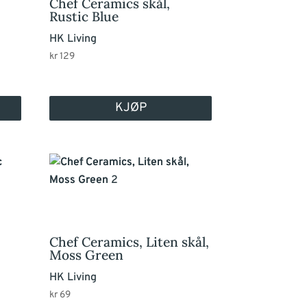
Chef Ceramics skål,
Rustic Blue
HK Living
kr
129
KJØP
Chef Ceramics, Liten skål,
Moss Green
HK Living
kr
69