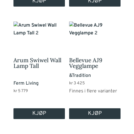
KJØP
KJØP
Dette
produktet
har
flere
varianter.
Arum Swiwel Wall
Bellevue AJ9
Alternativene
Lamp Tall
Vegglampe
kan
&Tradition
velges
Ferm Living
kr
3 425
på
Finnes i flere varianter
kr
5 779
produktsiden
KJØP
KJØP