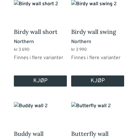
Dette
Dette
produktet
produktet
har
har
flere
flere
Birdy wall short
Birdy wall swing
varianter.
varianter.
Northern
Northern
Alternativene
Alternativene
kr
3 690
kr
3 990
kan
kan
Finnes i flere varianter
Finnes i flere varianter
velges
velges
på
på
produktsiden
produktsiden
KJØP
KJØP
Dette
Dette
produktet
produktet
har
har
flere
flere
Buddy wall
Butterfly wall
varianter.
varianter.