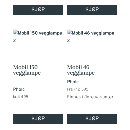
KJØP
KJØP
Dette
produktet
har
flere
varianter.
Mobil 150
Mobil 46
Alternativene
vegglampe
vegglampe
kan
Pholc
velges
Pholc
Fra
kr
2 395
på
Finnes i flere varianter
kr
4 495
produktsiden
KJØP
KJØP