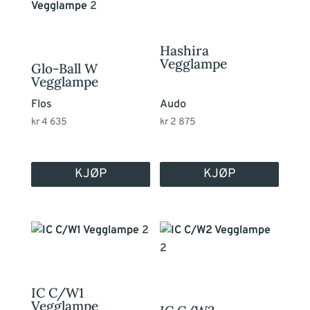
Hashira
Vegglampe
Glo-Ball W
Vegglampe
Flos
Audo
kr
4 635
kr
2 875
KJØP
KJØP
Dette
Dette
produktet
produktet
har
har
flere
flere
IC C/W1
varianter.
varianter.
Vegglampe