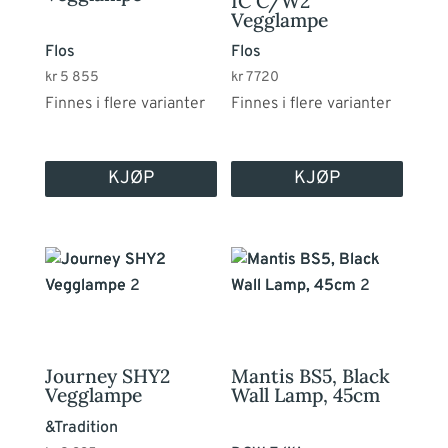
IC C/W2
Alternativene
Alternativene
Vegglampe
kan
kan
Flos
Flos
velges
velges
kr
5 855
kr
7 720
på
på
Finnes i flere varianter
Finnes i flere varianter
produktsiden
produktsiden
KJØP
KJØP
Dette
produktet
har
flere
varianter.
Journey SHY2
Mantis BS5, Black
Alternativene
Vegglampe
Wall Lamp, 45cm
kan
&Tradition
velges