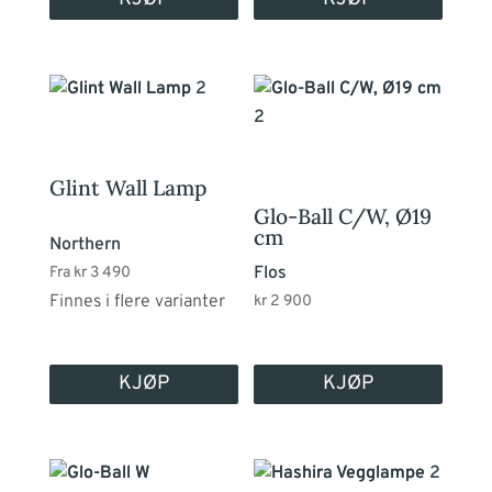
Dette
produktet
har
flere
Glint Wall Lamp
varianter.
Glo-Ball C/W, Ø19
Alternativene
cm
Northern
kan
Flos
Fra
kr
3 490
velges
Finnes i flere varianter
kr
2 900
på
produktsiden
KJØP
KJØP