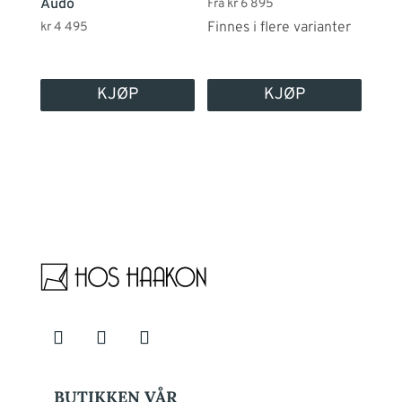
Audo
Fra
kr
6 895
på
Finnes i flere varianter
kr
4 495
produktsiden
KJØP
KJØP
BUTIKKEN VÅR