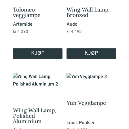
Tolomeo
Wing Wall Lamp,
vegglampe
Bronzed
Artemide
Audo
kr
4 290
kr
4 495
KJØP
KJØP
Dette
produktet
har
flere
Yuh Vegglampe
varianter.
Wing Wall Lamp,
Alternativene
Polished
Aluminium
kan
Louis Poulsen
velges