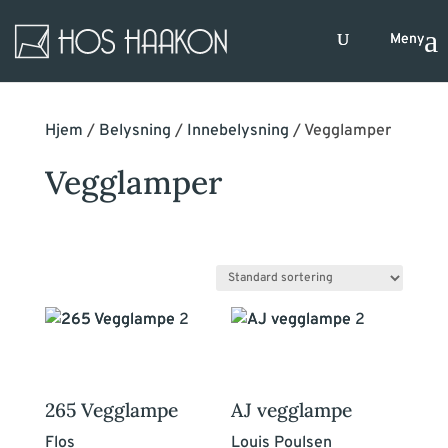
Hjem
/
Belysning
/
Innebelysning
/ Vegglamper
Vegglamper
Dette
Dette
produktet
produktet
har
har
flere
flere
265 Vegglampe
AJ vegglampe
varianter.
varianter.
Flos
Louis Poulsen