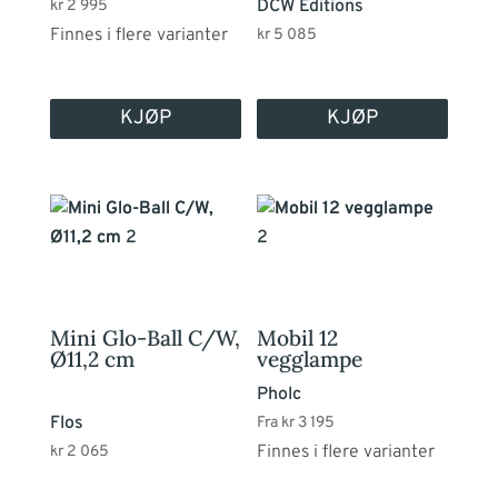
DCW Editions
kr
2 995
på
Finnes i flere varianter
kr
5 085
produktsiden
KJØP
KJØP
Dette
produktet
har
flere
varianter.
Mini Glo-Ball C/W,
Mobil 12
Alternativene
Ø11,2 cm
vegglampe
kan
Pholc
velges
Flos
Fra
kr
3 195
på
Finnes i flere varianter
kr
2 065
produktsiden