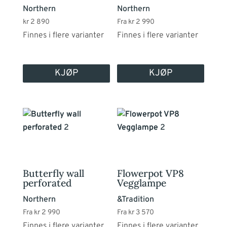
Northern
Northern
Alternativene
Alternativene
kr
2 890
Fra
kr
2 990
kan
kan
Finnes i flere varianter
Finnes i flere varianter
velges
velges
på
på
produktsiden
produktsiden
KJØP
KJØP
Dette
Dette
produktet
produktet
har
har
flere
flere
varianter.
varianter.
Butterfly wall
Flowerpot VP8
Alternativene
Alternativene
perforated
Vegglampe
kan
kan
Northern
&Tradition
velges
velges
Fra
kr
2 990
Fra
kr
3 570
på
på
Finnes i flere varianter
Finnes i flere varianter