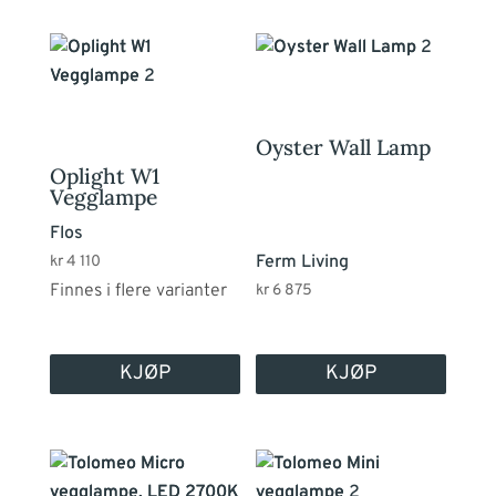
Dette
produktet
har
flere
Oyster Wall Lamp
varianter.
Oplight W1
Alternativene
Vegglampe
kan
Flos
velges
Ferm Living
kr
4 110
på
Finnes i flere varianter
kr
6 875
produktsiden
KJØP
KJØP