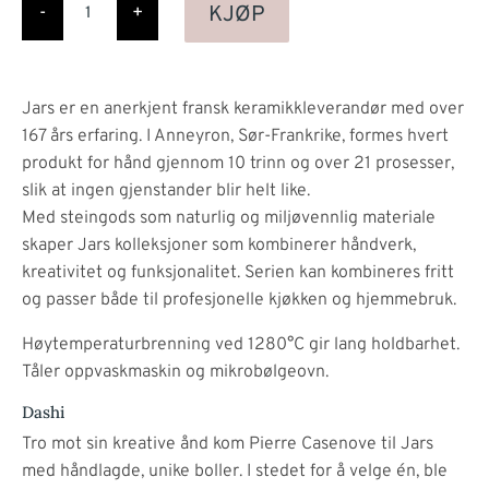
Bowl,
KJØP
-
+
Ecume
antall
Jars er en anerkjent fransk keramikkleverandør med over
167 års erfaring. I Anneyron, Sør-Frankrike, formes hvert
produkt for hånd gjennom 10 trinn og over 21 prosesser,
slik at ingen gjenstander blir helt like.
Med steingods som naturlig og miljøvennlig materiale
skaper Jars kolleksjoner som kombinerer håndverk,
kreativitet og funksjonalitet. Serien kan kombineres fritt
og passer både til profesjonelle kjøkken og hjemmebruk.
Høytemperaturbrenning ved 1280°C gir lang holdbarhet.
Tåler oppvaskmaskin og mikrobølgeovn.
Dashi
Tro mot sin kreative ånd kom Pierre Casenove til Jars
med håndlagde, unike boller. I stedet for å velge én, ble