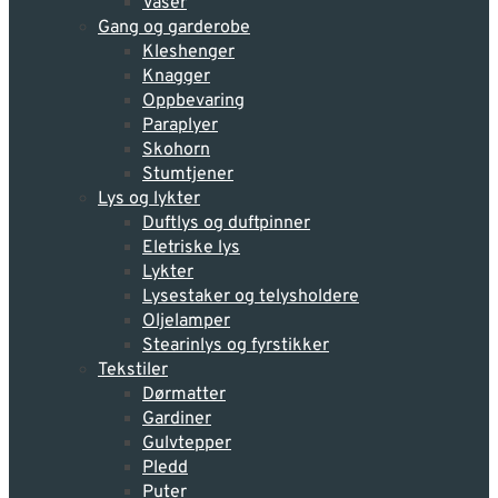
Vaser
Gang og garderobe
Kleshenger
Knagger
Oppbevaring
Paraplyer
Skohorn
Stumtjener
Lys og lykter
Duftlys og duftpinner
Eletriske lys
Lykter
Lysestaker og telysholdere
Oljelamper
Stearinlys og fyrstikker
Tekstiler
Dørmatter
Gardiner
Gulvtepper
Pledd
Puter