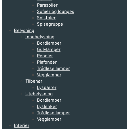
Parasoller
Sofaer og lounges
Solstoler
Spisegruppe
Belysning
Innebelysning
Bordlamper
Gulvlamper
Pendler
Plafonder
Trådløse lamper
Vegglamper
Tilbehør
Lyspærer
Utebelysning
Bordlamper
Lyslenker
Trådløse lamper
Vegglamper
Interiør