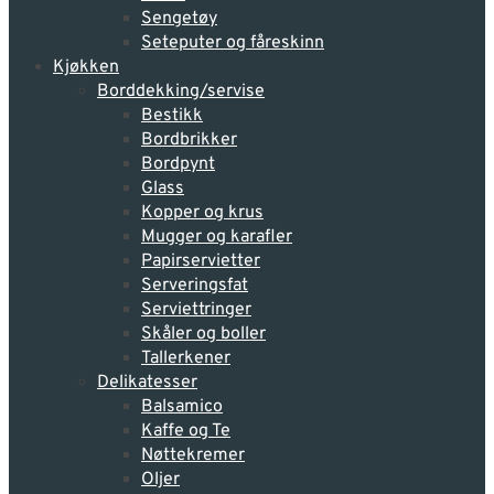
Sengetøy
Seteputer og fåreskinn
Kjøkken
Borddekking/servise
Bestikk
Bordbrikker
Bordpynt
Glass
Kopper og krus
Mugger og karafler
Papirservietter
Serveringsfat
Serviettringer
Skåler og boller
Tallerkener
Delikatesser
Balsamico
Kaffe og Te
Nøttekremer
Oljer