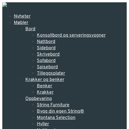
Nyheter
Møbler
Bord
Konsollbord og serveringsvogner
Nattbord
Sidebord
Skrivebord
Sofabord
Spisebord
Tilleggsplater
Krakker og benker
Benker
Krakker
Oppbevaring
String Furniture
Bygg din egen String®
Montana Selection
Hyller