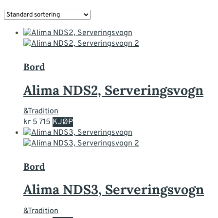
Bord
Alima NDS2, Serveringsvogn
&Tradition
Dette
kr
5 715
KJØP
produktet
har
flere
varianter.
Bord
Alternativene
kan
Alima NDS3, Serveringsvogn
velges
på
&Tradition
produktsiden