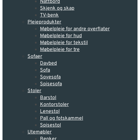
Nattbord
Skjenk og skap
TV-benk
Pleie­produkter
Møbelpleie for andre overflater
Møbelpleie for hud
Møbelpleie for tekstil
Møbelpleie for tre
Sofaer
Daybed
Sofa
Sovesofa
Spisesofa
Stoler
Barstol
Kontorstoler
Lenestol
Pall og fotskammel
Spisestol
Utemøbler
Benker