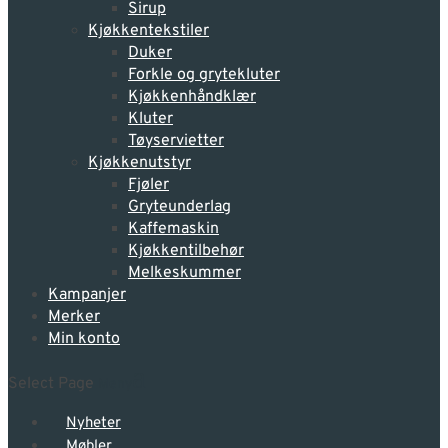
Sirup
Kjøkkentekstiler
Duker
Forkle og grytekluter
Kjøkkenhåndklær
Kluter
Tøyservietter
Kjøkkenutstyr
Fjøler
Gryteunderlag
Kaffemaskin
Kjøkkentilbehør
Melkeskummer
Kampanjer
Merker
Min konto
Select Page
Nyheter
Møbler