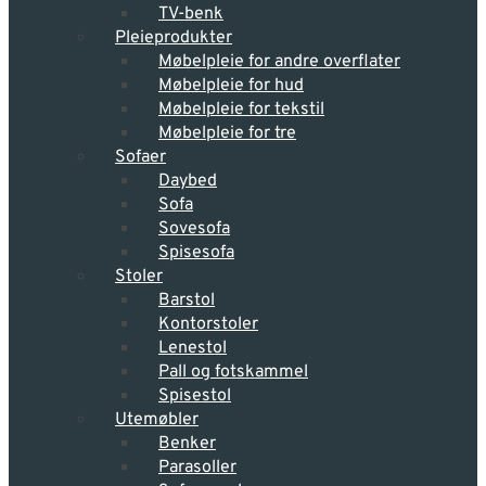
TV-benk
Pleieprodukter
Møbelpleie for andre overflater
Møbelpleie for hud
Møbelpleie for tekstil
Møbelpleie for tre
Sofaer
Daybed
Sofa
Sovesofa
Spisesofa
Stoler
Barstol
Kontorstoler
Lenestol
Pall og fotskammel
Spisestol
Utemøbler
Benker
Parasoller