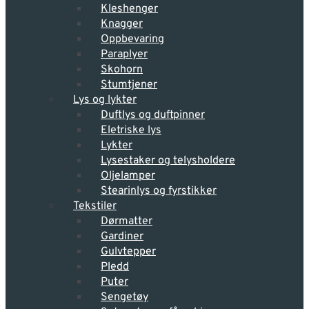
Kleshenger
Knagger
Oppbevaring
Paraplyer
Skohorn
Stumtjener
Lys og lykter
Duftlys og duftpinner
Eletriske lys
Lykter
Lysestaker og telysholdere
Oljelamper
Stearinlys og fyrstikker
Tekstiler
Dørmatter
Gardiner
Gulvtepper
Pledd
Puter
Sengetøy