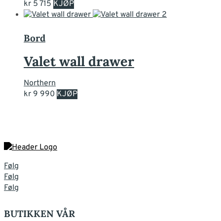
Dette
kr
5 715
KJØP
produktet
har
flere
Bord
varianter.
Alternativene
Valet wall drawer
kan
velges
Northern
på
Dette
kr
9 990
KJØP
produktsiden
produktet
har
flere
varianter.
Alternativene
kan
Følg
velges
Følg
på
Følg
produktsiden
BUTIKKEN VÅR