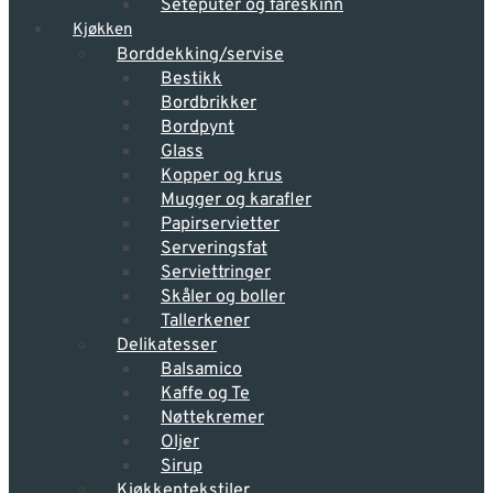
Seteputer og fåreskinn
Kjøkken
Borddekking/servise
Bestikk
Bordbrikker
Bordpynt
Glass
Kopper og krus
Mugger og karafler
Papirservietter
Serveringsfat
Serviettringer
Skåler og boller
Tallerkener
Delikatesser
Balsamico
Kaffe og Te
Nøttekremer
Oljer
Sirup
Kjøkkentekstiler