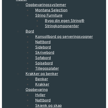
Oppbevarings­systemer
Montana Selection
String Furniture
Bygg din egen String®
Stringkomponenter
Bord
Konsollbord og serveringsvogner
Nattbord
Sidebord
Skrivebord
Sofabord
Spisebord
Tilleggsplater
Krakker og benker
Benker
Krakker
Oppbevaring
Hyller
Nattbord
Skjenk og skap