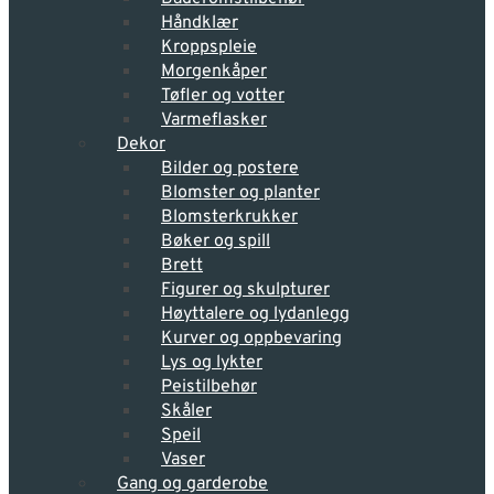
Håndklær
Kroppspleie
Morgenkåper
Tøfler og votter
Varmeflasker
Dekor
Bilder og postere
Blomster og planter
Blomsterkrukker
Bøker og spill
Brett
Figurer og skulpturer
Høyttalere og lydanlegg
Kurver og oppbevaring
Lys og lykter
Peistilbehør
Skåler
Speil
Vaser
Gang og garderobe