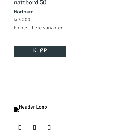
Alternativene
nattbord 50
kan
Northern
velges
kr
5 200
på
Finnes i flere varianter
produktsiden
KJØP