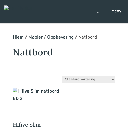
Hjem
/
Møbler
/
Oppbevaring
/ Nattbord
Nattbord
Dette
produktet
har
flere
varianter.
Hifive Slim