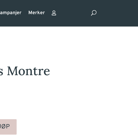
ampanjer
Merker
s Montre
JØP