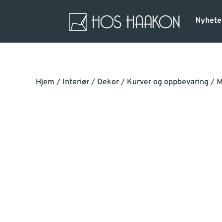
Nyhete
Hjem
/
Interiør
/
Dekor
/
Kurver og oppbevaring
/ M