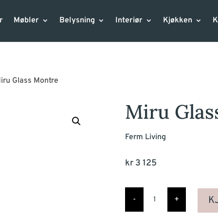
r
Møbler
Belysning
Interiør
Kjøkken
K
iru Glass Montre
Miru Glas
Ferm Living
kr
3 125
Miru
Glass
K
-
+
Montre
antall