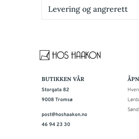
Levering og angrerett
BUTIKKEN VÅR
ÅPN
Storgata 82
Hverd
9008 Tromsø
Lørda
Sønd
post@hoshaakon.no
46 94 23 30