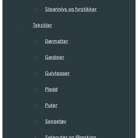
Stearinlys og fyrstikker
Tekstiler
Dørmatter
Gardiner
Gulvtepper
Pledd
Puter
Sengetøy
Seteputer og fåreskinn