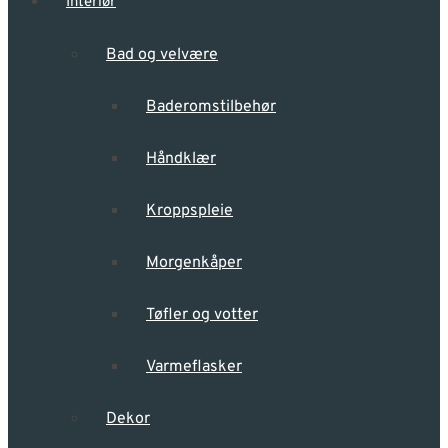
Interiør
Bad og velvære
Baderomstilbehør
Håndklær
Kroppspleie
Morgenkåper
Tøfler og votter
Varmeflasker
Dekor