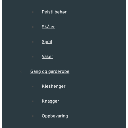
Peistilbehør
Skåler
Speil
Vaser
Gang og garderobe
Kleshenger
Knagger
Oppbevaring