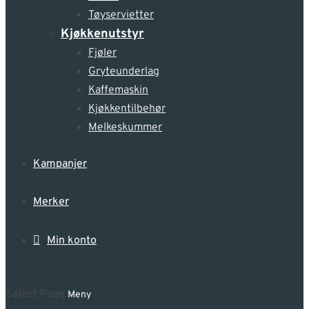
Tøyservietter
Kjøkkenutstyr
Fjøler
Gryteunderlag
Kaffemaskin
Kjøkkentilbehør
Melkeskummer
Kampanjer
Merker
Min konto
Select Page