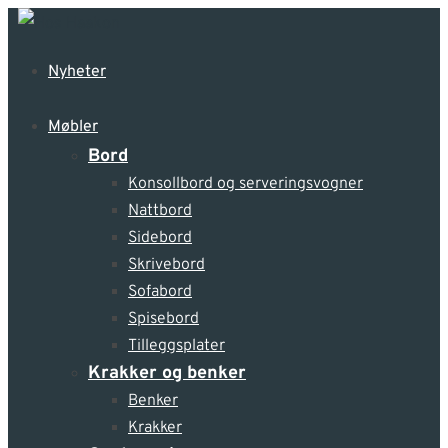
Nyheter
Møbler
Bord
Konsollbord og serveringsvogner
Nattbord
Sidebord
Skrivebord
Sofabord
Spisebord
Tilleggsplater
Krakker og benker
Benker
Krakker