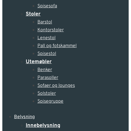
Spisesofa
Stoler
Barstol
Kontorstoler
Lenestol
Pall og fotskammel
Spisestol
Utemøbler
Benker
Parasoller
Sofaer og lounges
Solstoler
Spisegruppe
Belysning
Innebelysning