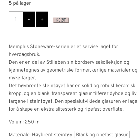
5 på lager
var:
er:
Memphis
kr 329.
kr 165.
Cup,
-
+
KJØP
Dusty
Blue
antall
Memphis Stoneware-serien er et servise laget for
hverdagsbruk.
Den er en del av Stilleben sin bordservisekolleksjon og
kjennetegnes av geometriske former, ærlige materialer og
myke farger.
Det høybrente steintøyet har en solid og robust keramisk
kropp, og en blank, transparent glasur tilfører dybde og liv t
fargene i steintøyet. Den spesialutviklede glasuren er laget
for å skape en ekstra slitesterk og ripefast overflate.
Volum: 250 ml
Materiale: Høybrent steintøy | Blank og ripefast glasur |