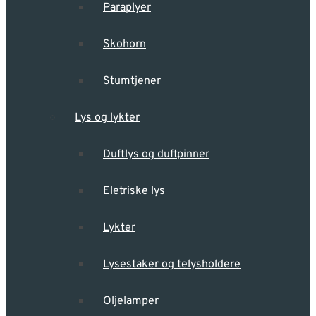
Paraplyer
Skohorn
Stumtjener
Lys og lykter
Duftlys og duftpinner
Eletriske lys
Lykter
Lysestaker og telysholdere
Oljelamper