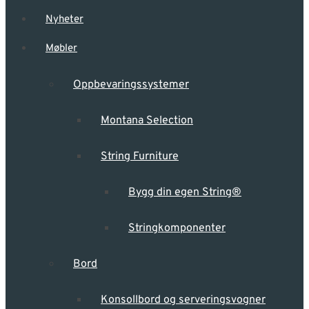
Nyheter
Møbler
Oppbevarings­systemer
Montana Selection
String Furniture
Bygg din egen String®
Stringkomponenter
Bord
Konsollbord og serveringsvogner