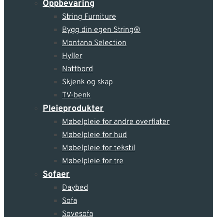
Oppbevaring
String Furniture
Bygg din egen String®
Montana Selection
Hyller
Nattbord
Skjenk og skap
TV-benk
Pleie­produkter
Møbelpleie for andre overflater
Møbelpleie for hud
Møbelpleie for tekstil
Møbelpleie for tre
Sofaer
Daybed
Sofa
Sovesofa