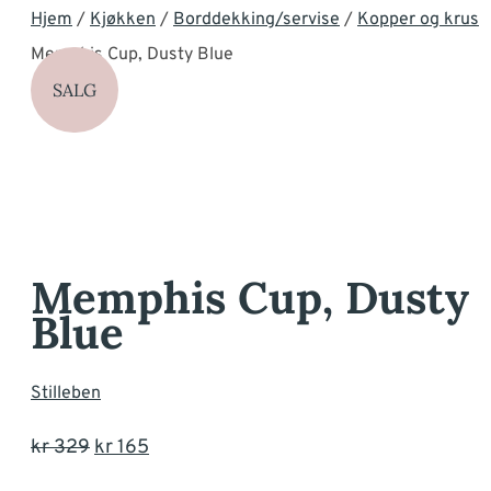
Hjem
/
Kjøkken
/
Borddekking/servise
/
Kopper og krus
Memphis Cup, Dusty Blue
SALG
Memphis Cup, Dusty
Blue
Stilleben
Opprinnelig
Nåværende
kr
329
kr
165
pris
pris