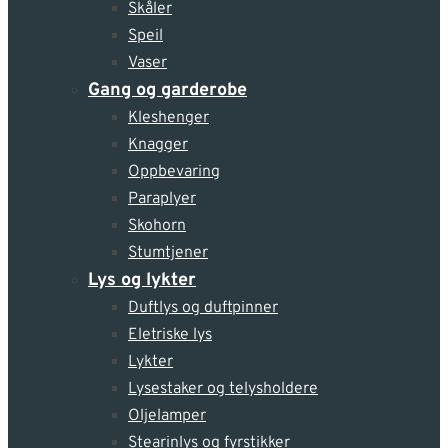
Skåler
Speil
Vaser
Gang og garderobe
Kleshenger
Knagger
Oppbevaring
Paraplyer
Skohorn
Stumtjener
Lys og lykter
Duftlys og duftpinner
Eletriske lys
Lykter
Lysestaker og telysholdere
Oljelamper
Stearinlys og fyrstikker