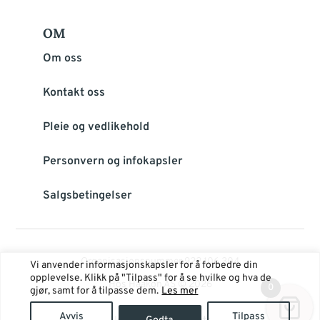
OM
Om oss
Kontakt oss
Pleie og vedlikehold
Personvern og infokapsler
Salgsbetingelser
Organisasjonsnummer 922 106 304
Vi anvender informasjonskapsler for å forbedre din
opplevelse. Klikk på "Tilpass" for å se hvilke og hva de
Hos Haakon AS © 2026
0
gjør, samt for å tilpasse dem.
Les mer
Avvis
Tilpass