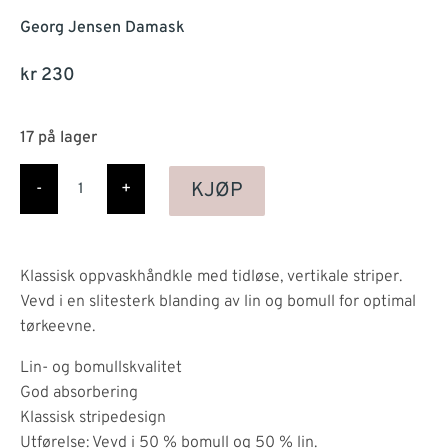
Georg Jensen Damask
kr
230
17 på lager
Abild
kjøkkenhåndkle,
KJØP
-
+
Cashmere
antall
Klassisk oppvaskhåndkle med tidløse, vertikale striper.
Vevd i en slitesterk blanding av lin og bomull for optimal
tørkeevne.
Lin- og bomullskvalitet
God absorbering
Klassisk stripedesign
Utførelse: Vevd i 50 % bomull og 50 % lin.