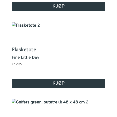
KJØP
Flasketote
Fine Little Day
kr
239
KJØP