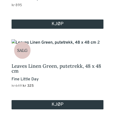
kr
895
KJØP
SALG
Leaves Linen Green, putetrekk, 48 x 48
cm
Fine Little Day
Opprinnelig
Nåværende
kr
649
kr
325
pris
pris
var:
er:
kr 649.
kr 325.
KJØP