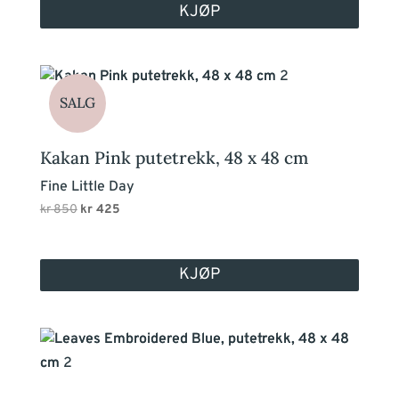
KJØP
SALG
Kakan Pink putetrekk, 48 x 48 cm
Fine Little Day
Opprinnelig
Nåværende
kr
850
kr
425
pris
pris
var:
er:
kr 850.
kr 425.
KJØP