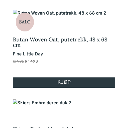
SALG
Rutan Woven Oat, putetrekk, 48 x 68
cm
Fine Little Day
Opprinnelig
Nåværende
kr
995
kr
498
pris
pris
var:
er:
kr 995.
kr 498.
KJØP