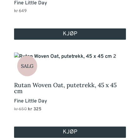
Fine Little Day
kr
649
KJØP
SALG
Rutan Woven Oat, putetrekk, 45 x 45
cm
Fine Little Day
Opprinnelig
Nåværende
kr
650
kr
325
pris
pris
var:
er:
kr 650.
kr 325.
KJØP