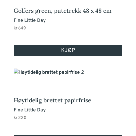
Golfers green, putetrekk 48 x 48 cm
Fine Little Day
kr
649
KJØP
Høytidelig brettet papirfrise
Fine Little Day
kr
220