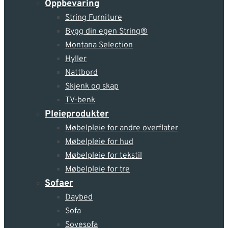
Oppbevaring
String Furniture
Bygg din egen String®
Montana Selection
Hyller
Nattbord
Skjenk og skap
TV-benk
Pleie­produkter
Møbelpleie for andre overflater
Møbelpleie for hud
Møbelpleie for tekstil
Møbelpleie for tre
Sofaer
Daybed
Sofa
Sovesofa