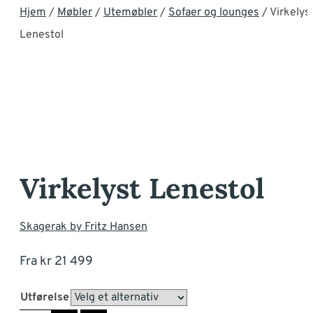
Hjem
/
Møbler
/
Utemøbler
/
Sofaer og lounges
/ Virkelys
Lenestol
Virkelyst Lenestol
Skagerak by Fritz Hansen
Fra
kr
21 499
Utførelse