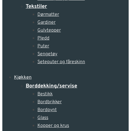
Tekstiler
Dørmatter
Gardiner
Gulvtepper
Pledd
Puter
Sengetøy
Seteputer og fåreskinn
Kjøkken
Borddekking/servise
Bestikk
Bordbrikker
Bordpynt
Glass
Kopper og krus