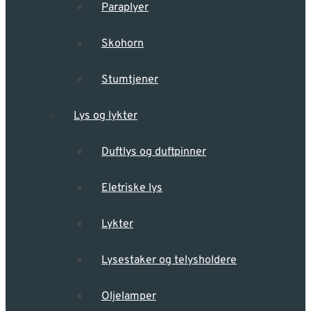
Paraplyer
Skohorn
Stumtjener
Lys og lykter
Duftlys og duftpinner
Eletriske lys
Lykter
Lysestaker og telysholdere
Oljelamper