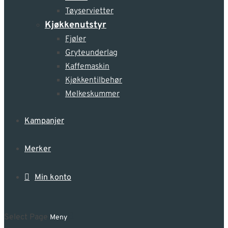
Tøyservietter
Kjøkkenutstyr
Fjøler
Gryteunderlag
Kaffemaskin
Kjøkkentilbehør
Melkeskummer
Kampanjer
Merker
Min konto
Select Page