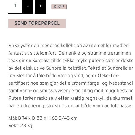
Virkelyst
Lenestol
-
+
KJØP
antall
SEND FOREPØRSEL
Virkelyst er en moderne kolleksjon av utemøbler med en
fantastisk sittekomfort. Den enkle og stramme trerammen i
teak gir en kontrast til de tykke, myke putene som er dekke
av det eksklusive Sunbrella-tekstilet. Tekstilet Sunbrella er
utviklet for å tåle både vær og vind, og er Oeko-Tex-
sertifisert noe som gjør det ekstremt farge- og lysbestandi
samt vann- og smussavvisende og til og med muggbestandi
Puten tørker raskt selv etter kraftig regnskyll, da skummet
har en dreneringsstruktur som lar både vann og luft passere
Mål: B 74 x D 83 x H 65,5/43 cm
Vekt: 23 kg