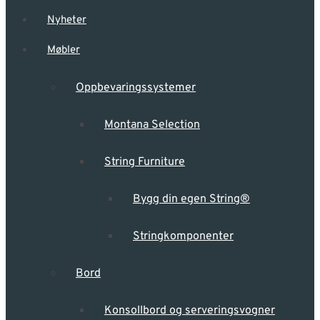
Nyheter
Møbler
Oppbevarings­systemer
Montana Selection
String Furniture
Bygg din egen String®
Stringkomponenter
Bord
Konsollbord og serveringsvogner