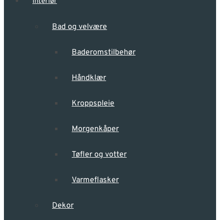
Interiør
Bad og velvære
Baderomstilbehør
Håndklær
Kroppspleie
Morgenkåper
Tøfler og votter
Varmeflasker
Dekor