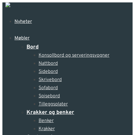
Nyheter
Møbler
Bord
Konsollbord og serveringsvogner
Nattbord
Sidebord
Skrivebord
Sofabord
Spisebord
Tilleggsplater
Krakker og benker
Benker
Krakker