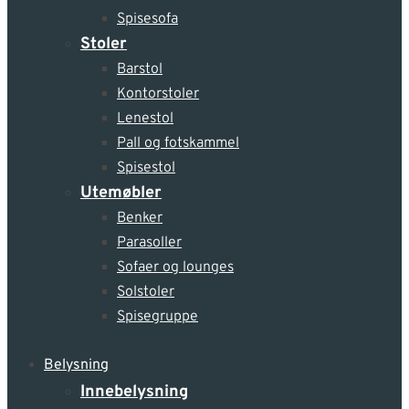
Spisesofa
Stoler
Barstol
Kontorstoler
Lenestol
Pall og fotskammel
Spisestol
Utemøbler
Benker
Parasoller
Sofaer og lounges
Solstoler
Spisegruppe
Belysning
Innebelysning