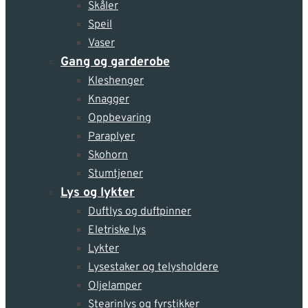
Skåler
Speil
Vaser
Gang og garderobe
Kleshenger
Knagger
Oppbevaring
Paraplyer
Skohorn
Stumtjener
Lys og lykter
Duftlys og duftpinner
Eletriske lys
Lykter
Lysestaker og telysholdere
Oljelamper
Stearinlys og fyrstikker