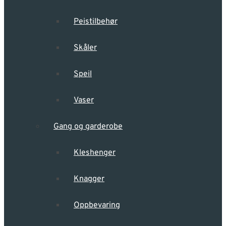
Peistilbehør
Skåler
Speil
Vaser
Gang og garderobe
Kleshenger
Knagger
Oppbevaring