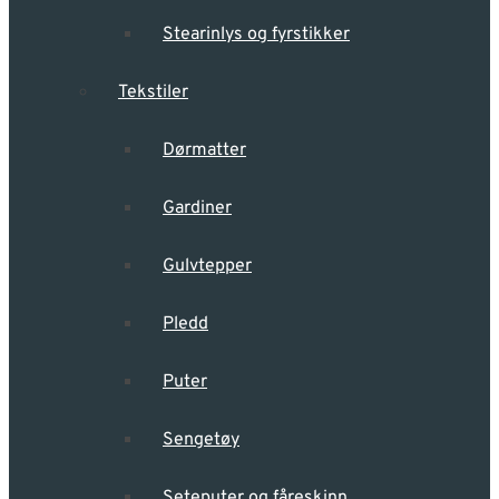
Stearinlys og fyrstikker
Tekstiler
Dørmatter
Gardiner
Gulvtepper
Pledd
Puter
Sengetøy
Seteputer og fåreskinn