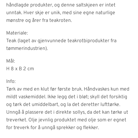
håndlagde produkter, og denne saltskjeen er intet
unntak. Hver skje er unik, med sine egne naturlige
mønstre og årer fra teakroten.
Materiale:
Teak (laget av gjenvunnede teakrotbiprodukter fra
tømmerindustrien).
Mål:
H 8 x B 2 cm
Info:
Tørk av med en klut før første bruk. Håndvaskes kun med
mildt vaskemiddel. Ikke legg det i bløt; skyll det forsiktig
og tørk det umiddelbart, og la det deretter lufttørke.
Unngå å plassere det i direkte sollys, da det kan tørke ut
treverket. Olje jevnlig produktet med olje som er egnet
for treverk for å unngå sprekker og flekker.