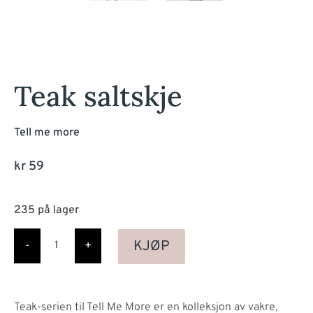
Teak saltskje
Tell me more
kr
59
235 på lager
Teak
saltskje
KJØP
-
+
antall
Teak-serien til Tell Me More er en kolleksjon av vakre,