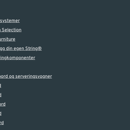
­systemer
 Selection
urniture
gg din egen String®
ringkomponenter
bord og serveringsvogner
d
d
ord
d
rd