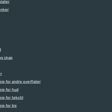
plater
enker
d
og skap
er
ie for andre overflater
ie for hud
ie for tekstil
ie for tre