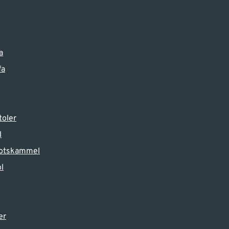
a
fa
toler
l
 fotskammel
l
er