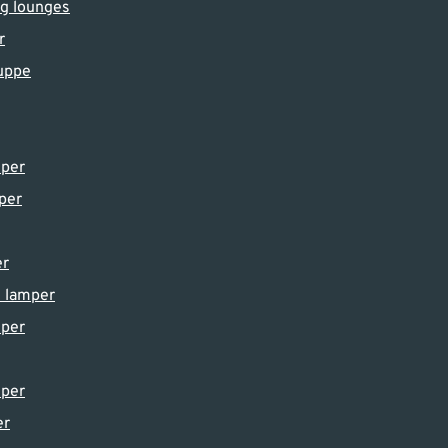
og lounges
r
uppe
g
per
per
er
e lamper
per
per
er