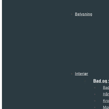
Belysning
Interiør
Bad og 
Bad
Hå
Kro
Mo