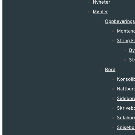
Nyheter
Møbler
Oppbevarings
Montana
String F
By
St
Bord
Konsoll
Nattbor
Sidebor
Skriveb
Sofabor
Spisebo