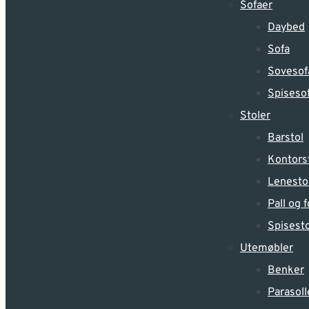
Sofaer
Daybed
Sofa
Sovesof
Spiseso
Stoler
Barstol
Kontors
Lenesto
Pall og
Spisesto
Utemøbler
Benker
Parasoll