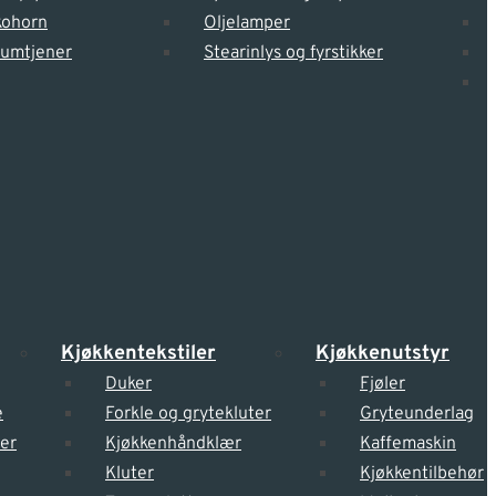
kohorn
Oljelamper
tumtjener
Stearinlys og fyrstikker
Kjøkkentekstiler
Kjøkkenutstyr
Duker
Fjøler
e
Forkle og grytekluter
Gryteunderlag
er
Kjøkkenhåndklær
Kaffemaskin
Kluter
Kjøkkentilbehør