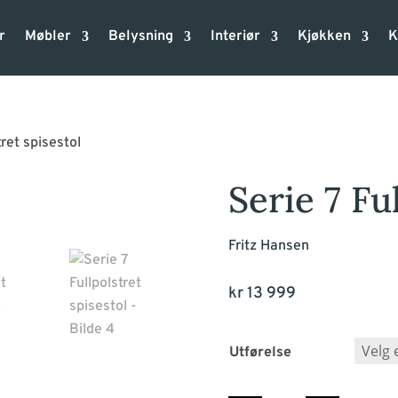
r
Møbler
Belysning
Interiør
Kjøkken
K
tret spisestol
Serie 7 Fu
Fritz Hansen
kr
13 999
Utførelse