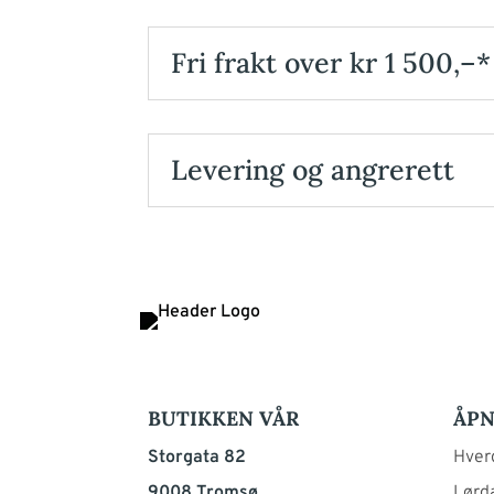
Fri frakt over kr 1 500,–*
Levering og angrerett
BUTIKKEN VÅR
ÅPN
Storgata 82
Hverd
9008 Tromsø
Lørda