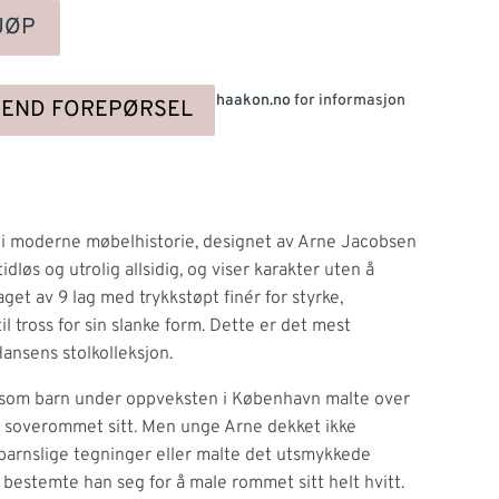
JØP
Ta kontakt med oss på
post@hoshaakon.no
for informasjon
SEND FOREPØRSEL
n i moderne møbelhistorie, designet av Arne Jacobsen
idløs og utrolig allsidig, og viser karakter uten å
aget av 9 lag med trykkstøpt finér for styrke,
til tross for sin slanke form. Dette er det mest
ansens stolkolleksjon.
 som barn under oppveksten i København malte over
å soverommet sitt. Men unge Arne dekket ikke
barnslige tegninger eller malte det utsmykkede
t bestemte han seg for å male rommet sitt helt hvitt.