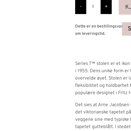
Serie
7
K
-
+
Fullpolstret
spisestol
antall
Dette er en bestillingsvare. 
om leveringstid.
Series 7™ stolen er et iko
i 1955. Dens unike form er t
overvelde øyet. Stolen er l
fleksibilitet og holdbarhet 
populære designet i Fritz H
Det sies at Arne Jacobsen
det viktorianske tapetet p
veggene sine med typiske 
tapetet gutteblått. I stede