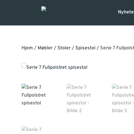
Nyhete
Hjem
/
Møbler
/
Stoler
/
Spisestol
/ Serie 7 Fullpols