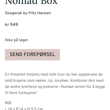
Nomad Box
Skagerak by Fritz Hansen
kr
949
Ikke på lager
SEND FOREPØRSEL
En firkantet treboks med lokk hvor du kan oppbevare de
små tingene som nøkler, lys, smykker. Kombiner den med
de andre brettene og boksene i Nomad-serien for å legge
til flere funksjoner
Mål:
L 14 x B 14 x H 5,5 cm