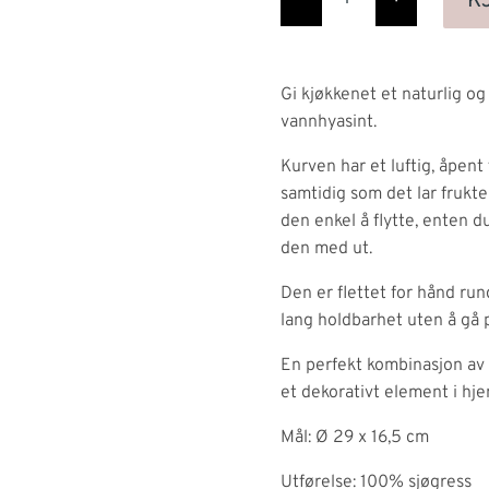
K
fruit
basket
antall
Gi kjøkkenet et naturlig o
vannhyasint.
Kurven har et luftig, åpent 
samtidig som det lar frukte
den enkel å flytte, enten d
den med ut.
Den er flettet for hånd run
lang holdbarhet uten å gå
En perfekt kombinasjon av 
et dekorativt element i hj
Mål: Ø 29 x 16,5 cm
Utførelse: 100% sjøgress