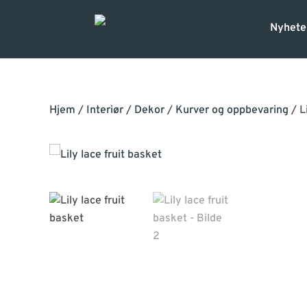
Nyhete
Hjem
/
Interiør
/
Dekor
/
Kurver og oppbevaring
/ L