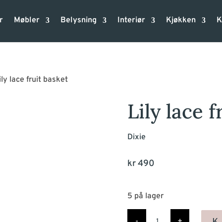
r
Møbler
Belysning
Interiør
Kjøkken
K
ily lace fruit basket
Lily lace f
Dixie
kr
490
5 på lager
Lily
lace
-
+