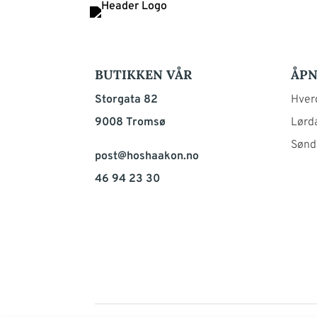
BUTIKKEN VÅR
ÅPN
Storgata 82
Hverd
9008 Tromsø
Lørda
Sønd
post@hoshaakon.no
46 94 23 30