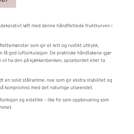
JØP
g dekorativt løft med denne håndflettede fruktkurven i
flettemønster som gir et lett og rustikt uttrykk,
n få god luftsirkulasjon. De praktiske håndtakene gjør
u vil ha den på kjøkkenbenken, spisebordet eller ta
dt en solid stålramme, noe som gir ekstra stabilitet og
 på kompromiss med det naturlige utseendet.
funksjon og estetikk – like fin som oppbevaring som
emmet.