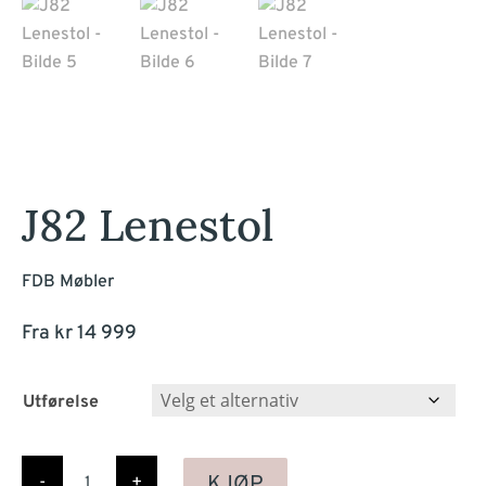
J82 Lenestol
FDB Møbler
Fra
kr
14 999
Utførelse
J82
Lenestol
KJØP
-
+