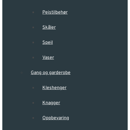
Peistilbehør
Skåler
Speil
Vaser
Gang og garderobe
Kleshenger
Knagger
Oppbevaring