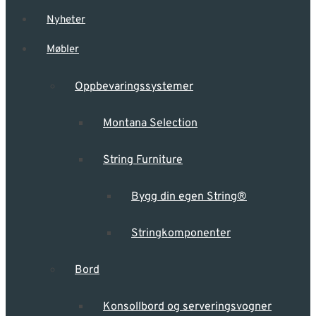
Nyheter
Møbler
Oppbevarings­systemer
Montana Selection
String Furniture
Bygg din egen String®
Stringkomponenter
Bord
Konsollbord og serveringsvogner