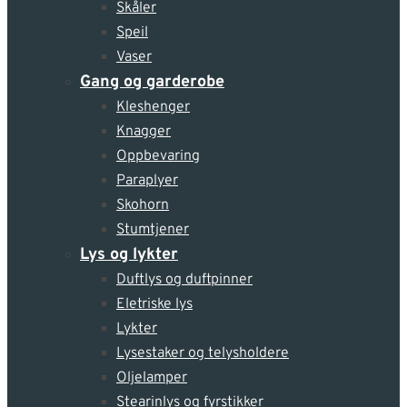
Skåler
Speil
Vaser
Gang og garderobe
Kleshenger
Knagger
Oppbevaring
Paraplyer
Skohorn
Stumtjener
Lys og lykter
Duftlys og duftpinner
Eletriske lys
Lykter
Lysestaker og telysholdere
Oljelamper
Stearinlys og fyrstikker