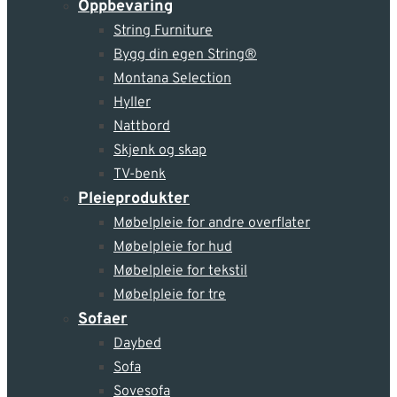
Oppbevaring
String Furniture
Bygg din egen String®
Montana Selection
Hyller
Nattbord
Skjenk og skap
TV-benk
Pleie­produkter
Møbelpleie for andre overflater
Møbelpleie for hud
Møbelpleie for tekstil
Møbelpleie for tre
Sofaer
Daybed
Sofa
Sovesofa