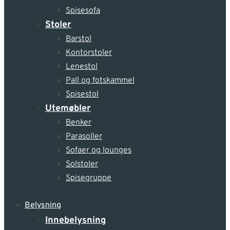
Spisesofa
Stoler
Barstol
Kontorstoler
Lenestol
Pall og fotskammel
Spisestol
Utemøbler
Benker
Parasoller
Sofaer og lounges
Solstoler
Spisegruppe
Belysning
Innebelysning