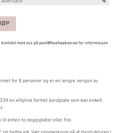
JØP
Ta kontakt med oss på
post@hoshaakon.no
for informasjon
met for 8 personer og er en lengre versjon av
39 en elliptisk formet bordplate som kan enkelt
r.
il enten to ileggsplater eller fire.
F og heltre eik. Vær oppmerksom på at trestrukturen i