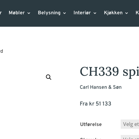
r
Møbler
Belysning
Interiør
Kjøkken
K
rd
CH339 sp
Carl Hansen & Søn
Fra
kr
51 133
Utførelse