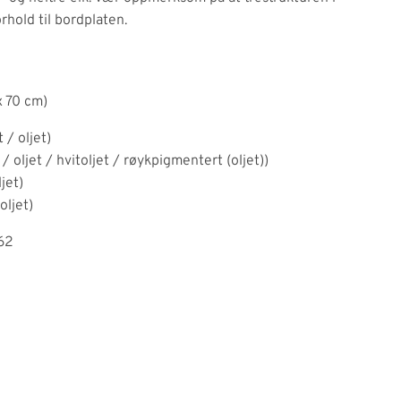
orhold til bordplaten.
x 70 cm)
 / oljet)
 / oljet / hvitoljet / røykpigmentert (oljet))
ljet)
oljet)
962