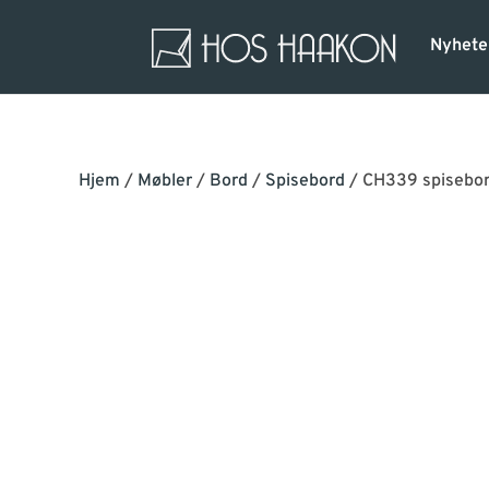
Nyhete
Hjem
/
Møbler
/
Bord
/
Spisebord
/ CH339 spisebo