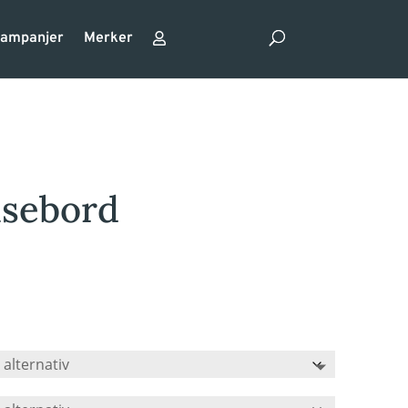
ampanjer
Merker
isebord