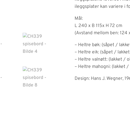
ileggsplater kan variere i f
Mål:
L 240 x B 115x H 72 cm
(Avstand mellom ben: 124 
– Heltre bøk: (såpet / lakket
– Heltre eik: (såpet / lakket
– Heltre valnøtt: (lakket / o
– Heltre mahogni: (lakket / 
Design: Hans J. Wegner, 1