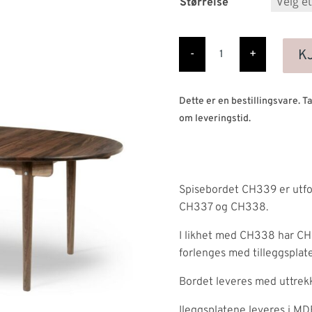
Størrelse
CH339
spisebord
K
-
+
antall
Dette er en bestillingsvare. 
om leveringstid.
Spisebordet CH339 er utfor
CH337 og CH338.
I likhet med CH338 har CH3
forlenges med tilleggsplate
Bordet leveres med uttrekk t
Ileggsplatene leveres i MD