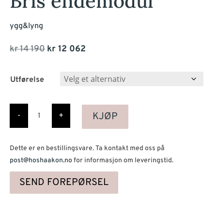
Bris endemodul
ygg&lyng
Opprinnelig
Nåværende
kr
14 190
kr
12 062
pris
pris
var:
er:
Utførelse
kr 14
kr 12
Bris
190.
062.
endemodul
KJØP
-
+
antall
Dette er en bestillingsvare. Ta kontakt med oss på
post@hoshaakon.no
for informasjon om leveringstid.
SEND FOREPØRSEL