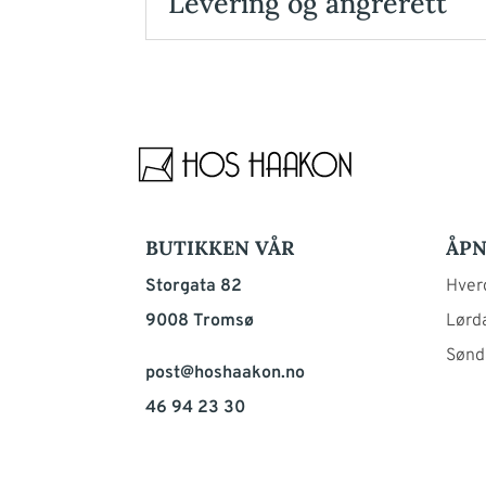
Levering og angrerett
BUTIKKEN VÅR
ÅPN
Storgata 82
Hverd
9008 Tromsø
Lørda
Sønd
post@hoshaakon.no
46 94 23 30