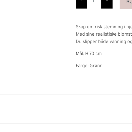
Yellow,
K
-
+
70
cm
antall
Skap en frisk stemning i h
Med sine realistiske blomste
Du slipper både vanning og 
Mål: H 70 cm
Farge: Grønn