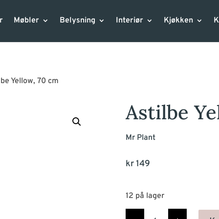
r
Møbler
Belysning
Interiør
Kjøkken
K
lbe Yellow, 70 cm
Astilbe Ye
Mr Plant
kr
149
12 på lager
Astilbe