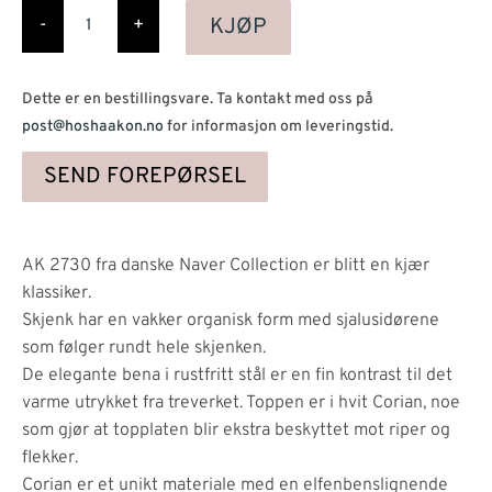
AK
2730
KJØP
-
+
Skjenk
m/stålunderstell
antall
Dette er en bestillingsvare. Ta kontakt med oss på
post@hoshaakon.no
for informasjon om leveringstid.
SEND FOREPØRSEL
AK 2730 fra danske Naver Collection er blitt en kjær
klassiker.
Skjenk har en vakker organisk form med sjalusidørene
som følger rundt hele skjenken.
De elegante bena i rustfritt stål er en fin kontrast til det
varme utrykket fra treverket. Toppen er i hvit Corian, noe
som gjør at topplaten blir ekstra beskyttet mot riper og
flekker.
Corian er et unikt materiale med en elfenbenslignende