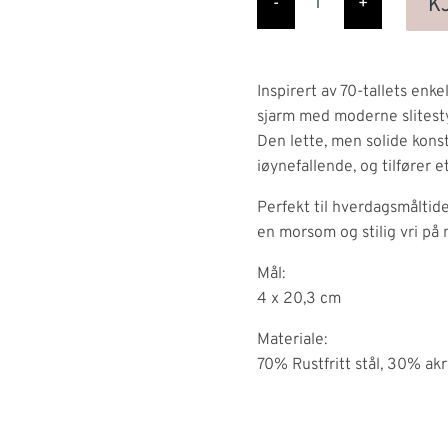
Spiseskje,
K
-
+
fersken
antall
Inspirert av 70-tallets enk
sjarm med moderne slitest
Den lette, men solide kons
iøynefallende, og tilfører 
Perfekt til hverdagsmåltide
en morsom og stilig vri på
Mål:
4 x 20,3 cm
Materiale:
70% Rustfritt stål, 30% akr