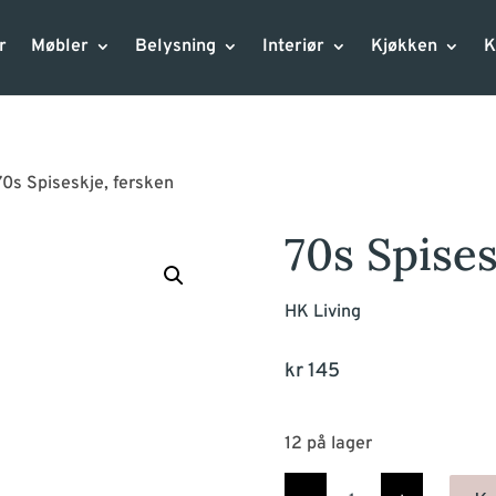
r
Møbler
Belysning
Interiør
Kjøkken
K
70s Spiseskje, fersken
70s Spises
HK Living
kr
145
12 på lager
70s