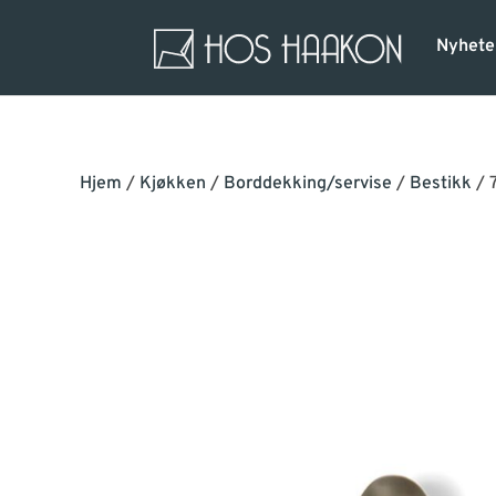
Nyhete
Hjem
/
Kjøkken
/
Borddekking/servise
/
Bestikk
/ 