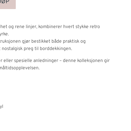
JØP
elhet og rene linjer, kombinerer hvert stykke retro
yrke.
truksjonen gjør bestikket både praktisk og
et nostalgisk preg til borddekkingen.
r eller spesielle anledninger – denne kolleksjonen gir
 måltidsopplevelsen.
yl